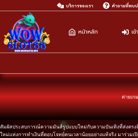
Skip
บริการของเรา
คำถามที่พบบ
to
content
หน้าหลัก
เข้
ค่ายเกม
สัมผัสประสบการณ์ความมันส์รูปแบบใหม่กับความบันเทิงที่ส่งตรงถึ
ใหม่แห่งการทำเงินที่ตอบโจทย์คนเวลาน้อยอย่างแท้จริง มาร่วมเ