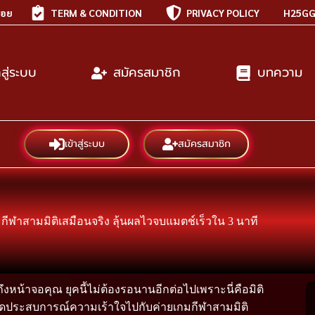
่อย
TERM & CONDITION
PRIVACY POLICY
H25G
าสู่ระบบ
สมัครสมาชิก
บทความ
เข้าสู่ระบบ
สมัครสมาชิก
กีฬาสามมิติเสมือนจริง ลุ้นผลไวจบแมตช์เร็วใน 3 นาที
งหน้าจอคุณ ยุคนี้ไม่ต้องรอนานอีกต่อไปเพราะนี่คือมิติ
ปิดประสบการณ์ความเร้าใจไปกับค่ายเกมกีฬาสามมิติ