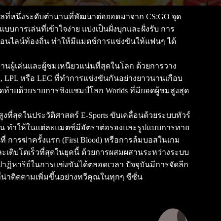
ุคคลที่หนึ่งระดับตำนานที่พัฒนาต่อยอดมาจาก CS:GO จุด
บบการเล่นที่เข้าใจง่าย แบ่งเป็นฝั่งบุกและฝั่งรับ การ
ออนไลน์ท้องถิ่น ทำให้มีแมตช์การแข่งขันให้แฟนๆ ได้
านผู้เล่นและผู้ชมเหนียวแน่นที่สุดในโลก ด้วยการวาง
, LPL หรือ LEC ที่ทำการแข่งขันกันอย่างยาวนานเกือบ
ดท้ายด้วยรายการชิงแชมป์โลก Worlds ที่มียอดผู้ชมสูงสุด
งที่สุดในประวัติศาสตร์ E-Sports ขับเคลื่อนด้วยระบบทัวร์
ซ้อน ทำให้ในแต่ละแมตช์มีอัตราต่อรองและรูปแบบการทาย
่ การฆ่าครั้งแรก (First Blood) หรือการล้มบอสในเกม
ละเติบโตเร็วที่สุดในยุคนี้ ด้วยการผสมผสานระหว่างระบบ
าฏิหาริย์ในการแข่งขันได้ตลอดเวลา ปัจจุบันมีการจัดลีก
าติดตามเพิ่มขึ้นอย่างทวีคูณในทุกๆ ซีซั่น